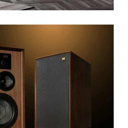
a Stand
edale-stativet er specialdesignet i sammenhæng med
ektør for akustisk design, Peter Comeau. Hver aspekt
abe den perfekte præsentation af Dovedale Heritage
avet i England, med robust britisk stål og en luksuriøs
belkvalitet, Dovedale-stativet forstærker kompromisløs
 in the UK'-temaet for tilbagevenden af Wharfedale