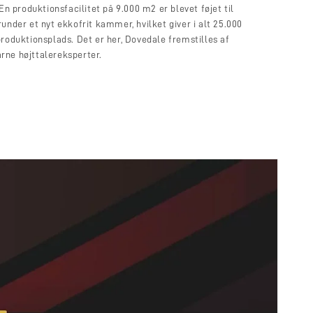
En produktionsfacilitet på 9.000 m2 er blevet føjet til
under et nyt ekkofrit kammer, hvilket giver i alt 25.000
roduktionsplads. Det er her, Dovedale fremstilles af
rne højttalereksperter.