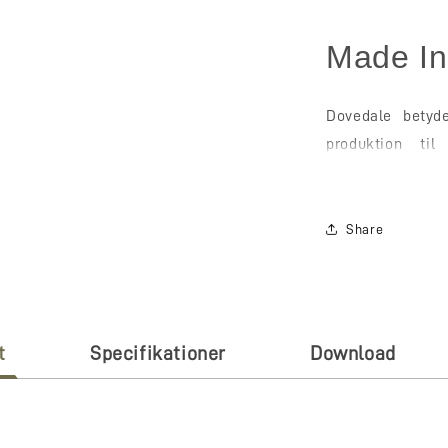
Made In
Dovedale betyde
produktion til
uddannede, meget
i Huntingdon, Cam
Fi
Share
More th
t
Specifikationer
Download
Mode kommer og gå
Wharfedale Dove
højttalerkabine