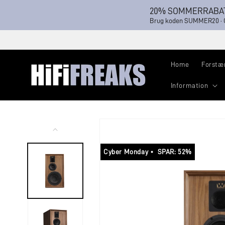
Gå til
20% SOMMERRABAT
indhold
Brug koden SUMMER20 · Gæ
Home
Forstæ
Information
Gå til
produktoplysninger
Cyber Monday • SPAR: 52%