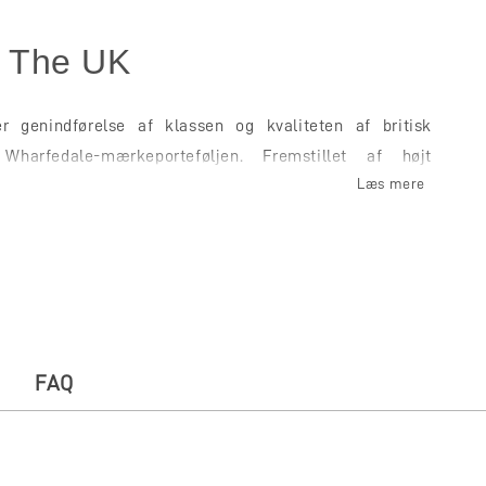
 The UK
r genindførelse af klassen og kvaliteten af britisk
 Wharfedale-mærkeporteføljen. Fremstillet af højt
 erfarne højttalereksperter i Wharfedales hovedkvarter
bridgeshire – Dovedale er bygget i hjertet af britisk Hi-
an a Reintroduction
FAQ
r, men stilen definerer en selv. Klasse varer hele livet.
dale portrætterer det tidløse design af en fantastisk
t med en autentisk arv. Traditionel, enkel, smukt og