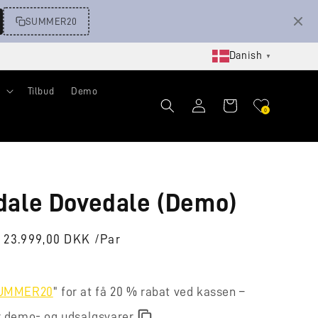
SUMMER20
Danish
▼
Tilbud
Demo
Log
Indkøbskurv
0
ind
dale Dovedale (Demo)
Udsalgspris
23.999,00 DKK /Par
UMMER20
" for at få 20 % rabat ved kassen –
r demo- og udsalgsvarer