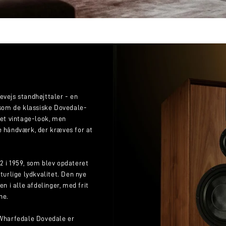
Making 
Wharfedale Dov
Wharfedales dir
anses for at sk
højttaler. Håndl
glasindsats i mø
evejs standhøjttaler - en
tilgang i 'Made
som de klassiske Dovedale-
Dovedale.
 et vintage-look, men
e håndværk, der kræves for at
Inklusiv Stander
2 i 1959, som blev opdateret
turlige lydkvalitet. Den nye
 i alle afdelinger, med frit
ne.
Wharfedale Dovedale er