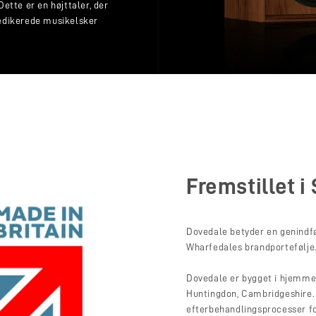
ette er en højttaler, der
 dedikerede musikelsker
Fremstillet i
Dovedale betyder en genindfør
Wharfedales brandportefølje
Dovedale er bygget i hjemmet 
Huntingdon, Cambridgeshire. 
efterbehandlingsprocesser fo