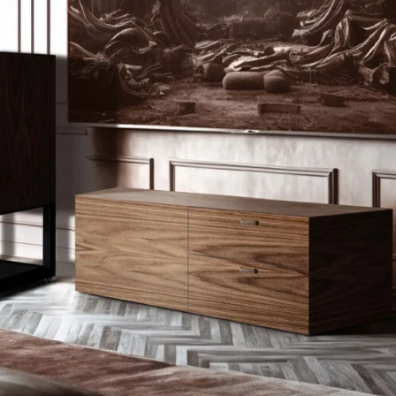
tommer) stofkuppe
detaljeret HF for
Listeni
Den meget unders
lyttetests fo
musikalske outp
ethvert kildemat
Comeau, har arb
mellem drivenhed