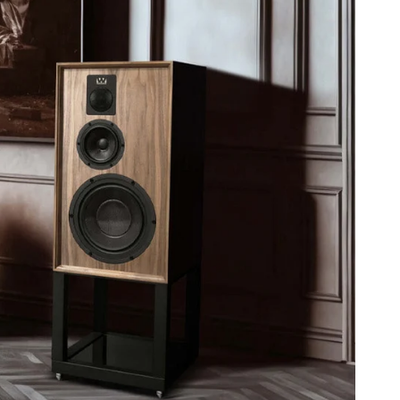
ldiskant med højflux ferrit magnet, konstrueret til glat,
længelse.
ng Makes Perfect
øgte crossover har været udsat for 1000-vis af timer af
r at perfektionere det sammenhængende, sømløse
ut er både spændende og naturlig i sin gengivelse af
eriale. Wharfedales direktør for akustisk design, Peter
ejdet utrætteligt for at sikre en sømløs integration
erne, så højttaleren opfører sig som ét musiksystem.