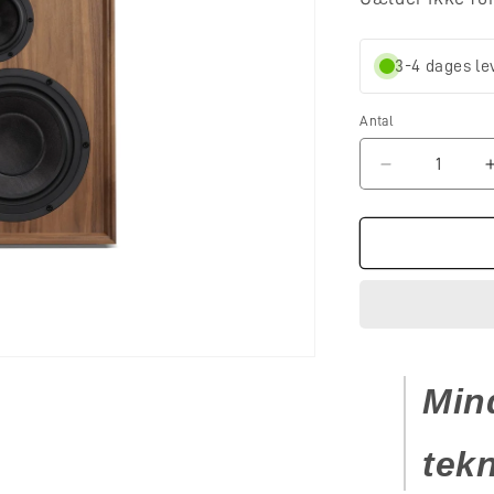
Antal
Reducer
antallet
for
Wharfedale
Dovedale
(Demo)
Min
tekn