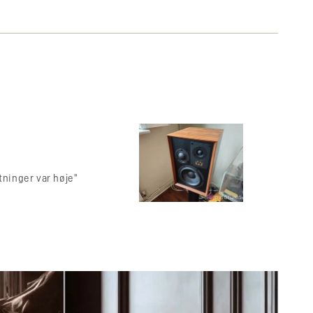
dviklet og et helt igennem moderne design. Up to date -
 blanding af traditionelt og avanceret teknologi, for
mens den forbliver tro mod arven.
ay to Perfection
ttaler i den klassiske Wharfedale-tradition – smukt
tninger var høje"
n indsat frontplade og traditionelt stofgitter. Dovedale
 brede baffel ved at inkorporere en stor (ved moderne
sdriver med en 260 mm (10-tommer) Kevlar ® kegle -
ift trykstøbt chassis, leverer denne kombination en rig,
soutput med fremragende dynamisk ydeevne. Over dette
mm (5-tommer) mellemtonedriver, også med en vævet
g anbragt i sit eget indre kabinet. Endelig en 25 mm (1-