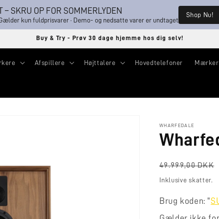
 – SKRU OP FOR SOMMERLYDEN
Shop Nu!
lder kun fuldprisvarer · Demo- og nedsatte varer er undtaget
Buy & Try - Prøv 30 dage hjemme hos dig selv!
rkere
Afspillere
Højttalere
Hovedtelefoner
Mærker
WHARFEDALE
Wharfe
Normalpris
49.999,00 DKK
Inklusive skatter.
Brug koden: "
S
Gælder ikke fo