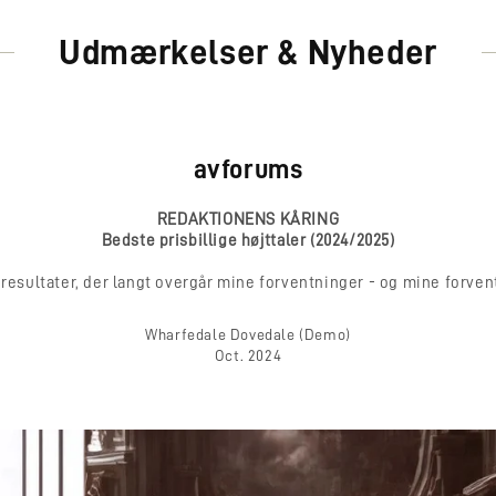
alligevel højt u
Udmærkelser & Nyheder
ved at bruge en
optimal ydeevne, 
avforums
Three-w
REDAKTIONENS KÅRING
Bedste prisbillige højttaler (2024/2025)
En tre-vejs høj
resultater, der langt overgår mine forventninger - og mine forven
håndfineret med e
gør brug af sin
Wharfedale Dovedale (Demo)
Oct. 2024
standarder) ba
monteret på et st
kontrolleret ba
sidder en 135 
Kevlar ® kegle o