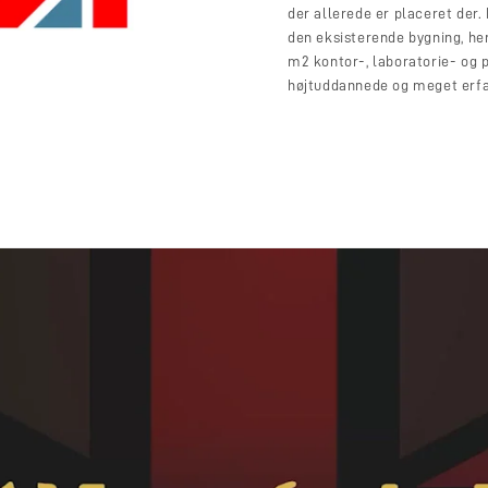
der allerede er placeret der. 
den eksisterende bygning, her
m2 kontor-, laboratorie- og p
højtuddannede og meget erfa