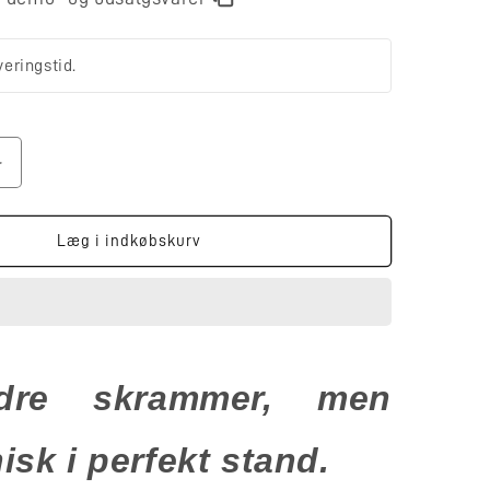
Øg
antallet
for
Wharfedale
Læg i indkøbskurv
Dovedale
(Demo)
dre skrammer, men
isk i perfekt stand.