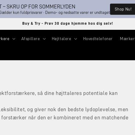
 – SKRU OP FOR SOMMERLYDEN
Shop Nu!
lder kun fuldprisvarer · Demo- og nedsatte varer er undtaget
Buy & Try - Prøv 30 dage hjemme hos dig selv!
rkere
Afspillere
Højttalere
Hovedtelefoner
Mærker
fektforstærkere, så dine højttaleres potentiale kan
leksibilitet, og giver nok den bedste lydoplevelse, men
et forstærker når den er kombineret med en matchende