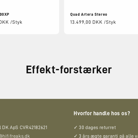
300XP
Quad Artera Stereo
s
 DKK /Styk
Normalpris
13.499,00 DKK /Styk
Effekt-forstærker
Hvorfor handle hos os?
ll DK ApS CVR42182621
✓ 30 dages returret
@hififreaks.dk
✓ 3 års ægte garanti på alle v