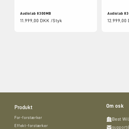
Audiolab 8300MB
Audiolab 8
Normalpris
11.999,00 DKK /Styk
Normalpri
12.999,00
Om osk
Produkt
For-forstærker
Best Wi
Effekt-forstærker
support