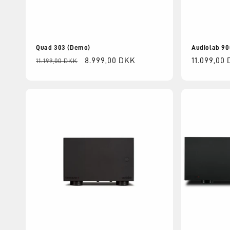
Quad 303 (Demo)
Audiolab 9
Normalpris
Udsalgspris
8.999,00 DKK
Normalpri
11.099,00
11.199,00 DKK