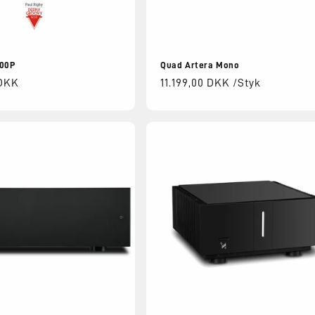
000P
Quad Artera Mono
s
 DKK
Normalpris
11.199,00 DKK /Styk