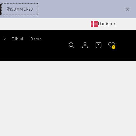
SUMMER20
Danish
▼
Tilbud
Demo
Log
Indkøbskurv
0
ind