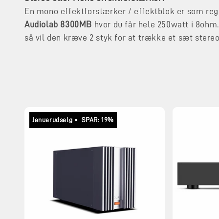
k
En mono effektforstærker / effektblok er som rege
Audiolab 8300MB
hvor du får hele 250watt i 8ohm.
t
så vil den kræve 2 styk for at trække et sæt stereo
i
o
n
Januarudsalg • SPAR: 19%
: