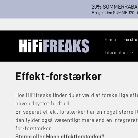
Gå til
20% SOMMERRABAT
indhold
Brug koden SUMMER20 · Gæ
Home
Forstæ
Information
K
Effekt-forstærker
o
Hos HiFifreaks finder du et væld af forskellige ef
l
blive udnyttet fuldt ud.
En separat effekt forstærker har en noget større f
l
den fylder også væsentligt mere end en integrer
for-forstærker.
e
Stereo eller Mono effektforstærker?