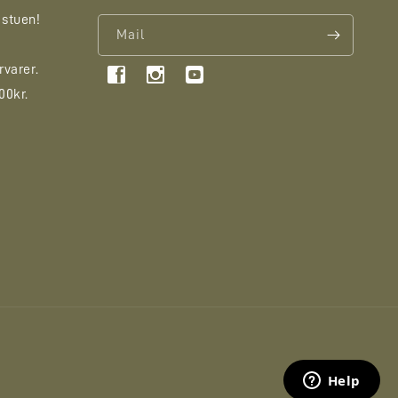
 stuen!
Mail
rvarer.
Facebook
YouTube
Instagram
00kr.